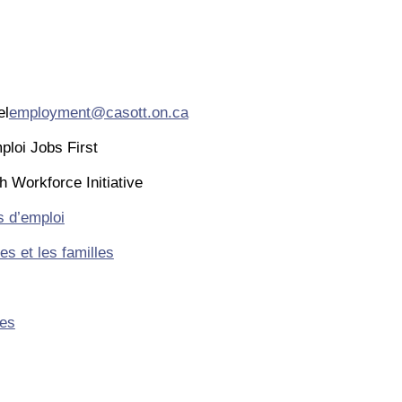
el
employment@casott.on.ca
loi Jobs First
 Workforce Initiative
s d’emploi
es et les familles
nes