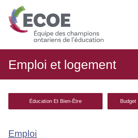
content
Emploi et logement
Éducation Et Bien-Être
Budget 
Emploi