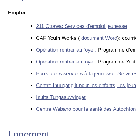
Emploi:
211 Ottawa: Services d’emploi jeunesse
CAF Youth Works (
document Word
): courri
Opération rentrer au foyer:
Programme d’emp
Opération rentrer au foyer
: Programme Youth
Bureau des services à la jeunesse: Service
Centre Inuuqatigiit pour les enfants, les jeun
Inuits Tungasuvvingat
Centre Wabano pour la santé des Autochto
Logement